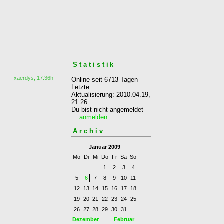
Statistik
xaerdys, 17:36h
Online seit 6713 Tagen
Letzte
Aktualisierung: 2010.04.19,
21:26
Du bist nicht angemeldet
...
anmelden
Archiv
Januar 2009
Mo
Di
Mi
Do
Fr
Sa
So
1
2
3
4
5
6
7
8
9
10
11
12
13
14
15
16
17
18
19
20
21
22
23
24
25
26
27
28
29
30
31
Dezember
Februar