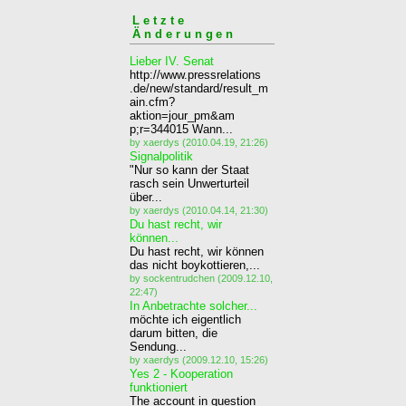
Letzte
Änderungen
Lieber IV. Senat
http://www.pressrelations
.de/new/standard/result_m
ain.cfm?
aktion=jour_pm&am
p;r=344015 Wann...
by xaerdys (2010.04.19, 21:26)
Signalpolitik
"Nur so kann der Staat
rasch sein Unwerturteil
über...
by xaerdys (2010.04.14, 21:30)
Du hast recht, wir
können...
Du hast recht, wir können
das nicht boykottieren,...
by sockentrudchen (2009.12.10,
22:47)
In Anbetrachte solcher...
möchte ich eigentlich
darum bitten, die
Sendung...
by xaerdys (2009.12.10, 15:26)
Yes 2 - Kooperation
funktioniert
The account in question